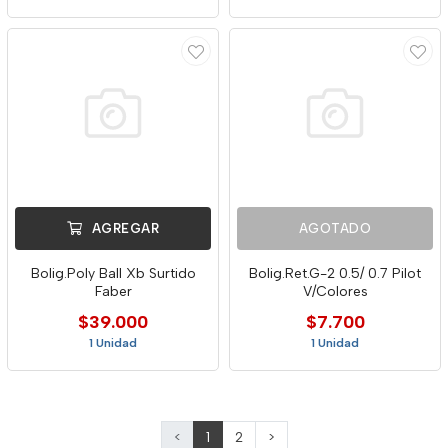
AGREGAR
AGOTADO
Bolig.Poly Ball Xb Surtido
Bolig.Ret.G-2 0.5/ 0.7 Pilot
Faber
V/Colores
$39.000
$7.700
1 Unidad
1 Unidad
<
1
2
>