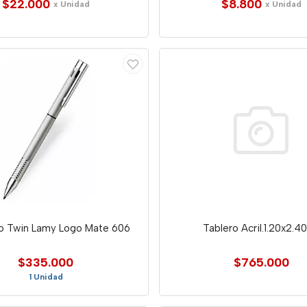
$22.000
$8.800
x Unidad
x Unidad
fo Twin Lamy Logo Mate 606
Tablero Acril.1.20x2.4
$335.000
$765.000
1 Unidad