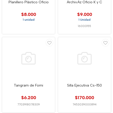
Planillero Plástico Oficio
Archiv.Az Oficio K y C
$8.000
$9.000
1 unidad
1 Unidad
16000155
Tangram de Fomi
Silla Ejecutiva Cs-150
$6.200
$170.000
7703918078309
7453039000894