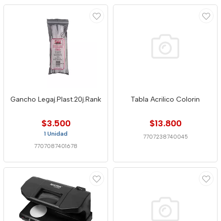
Gancho Legaj.Plast.20j.Rank
Tabla Acrilico Colorin
$3.500
$13.800
1 Unidad
7707238740045
7707087401678