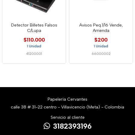
Detector Billetes Falsos
Avisos Peq.1/16 Vende,
C/Lupa
Arrienda
$110.000
$200
1 Unidad
1 Unidad
41200001
66000002
Papelería Cervantes
calle 38 # 31-22 centro - Villavicencio (Meta) - Colombia
Servicio al cliente
3182393196