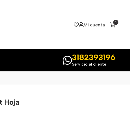
0
Mi cuenta
3182393196
Servicio al cliente
t Hoja