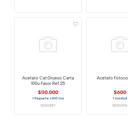
Acetato Cat.Grueso Carta
Acetato Fotoco
100u Fasor Ref.25
$110.000
$600
1 Paquete x100 Uni
1 Unidad
11000357
11000296