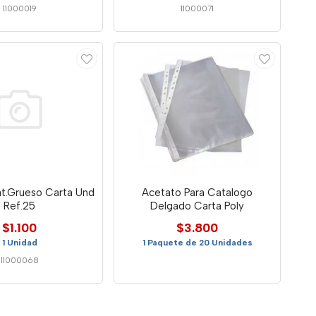
11000019
11000071
t.Grueso Carta Und
Acetato Para Catalogo
Ref.25
Delgado Carta Poly
$1.100
$3.800
1 Unidad
1 Paquete de 20 Unidades
11000068