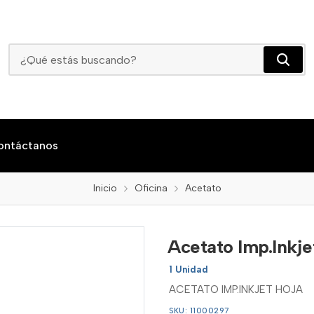
Acetato Imp.Inkjet Hoja
ontáctanos
Inicio
Oficina
Acetato
Acetato Imp.Inkje
1 Unidad
ACETATO IMP.INKJET HOJA
SKU: 11000297