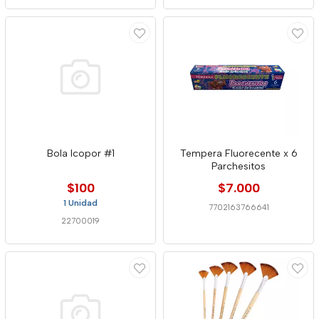
Bola Icopor #1
Tempera Fluorecente x 6
Parchesitos
$100
$7.000
1 Unidad
7702163766641
22700019