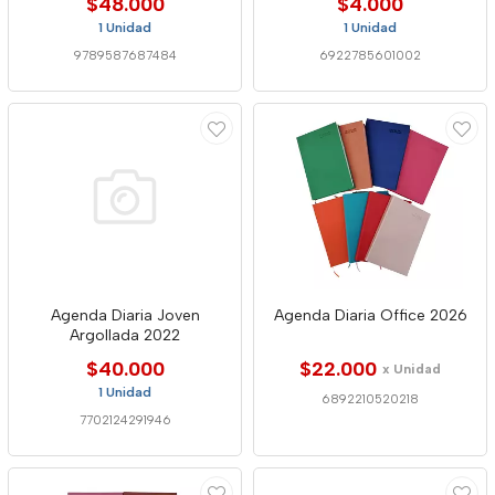
$48.000
$4.000
1 Unidad
1 Unidad
9789587687484
6922785601002
Agenda Diaria Joven
Agenda Diaria Office 2026
Argollada 2022
$40.000
$22.000
x Unidad
1 Unidad
6892210520218
7702124291946