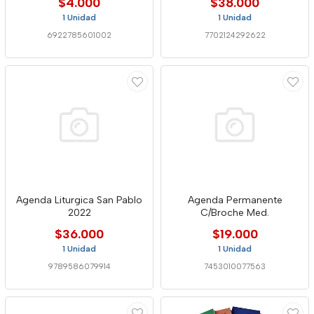
$4.000
$38.000
1 Unidad
1 Unidad
6922785601002
7702124292622
Agenda Liturgica San Pablo
Agenda Permanente
2022
C/Broche Med.
$36.000
$19.000
1 Unidad
1 Unidad
9789586079914
7453010077563