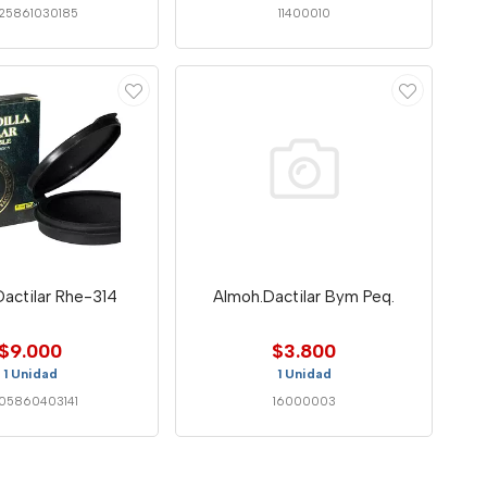
25861030185
11400010
actilar Rhe-314
Almoh.Dactilar Bym Peq.
$9.000
$3.800
1 Unidad
1 Unidad
05860403141
16000003