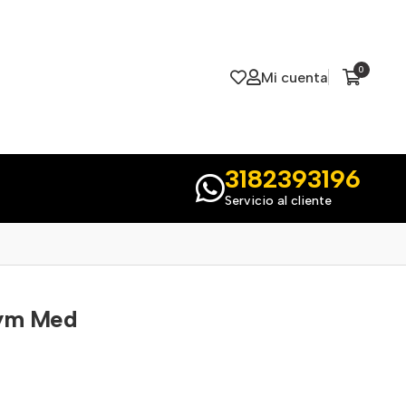
0
Mi cuenta
3182393196
Servicio al cliente
Bym Med