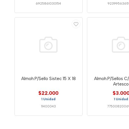
6925861030154
9239956365
Almoh.P/Sello Sistec 15 X 18
Almoh.P/Sellos C
Artesco
$22.000
$3.00
1 Unidad
1 Unidad
11400043
7750082006