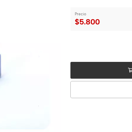
Precio
$5.800