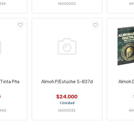
524
16000002
69
/Tinta Pña
Almoh.P/Estuche S-837d
Almoh.D
0
$24.000
1 Unidad
966
16000032
40