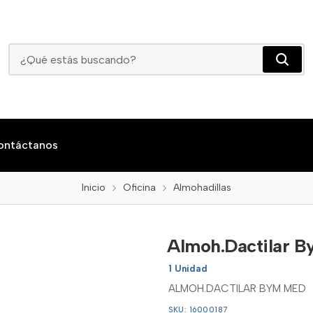
Almoh.Dactilar Bym Med
ontáctanos
Inicio
Oficina
Almohadillas
Almoh.Dactilar 
1 Unidad
ALMOH.DACTILAR BYM MED
SKU: 16000187