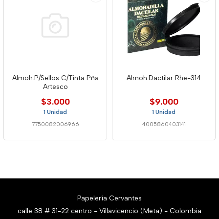
Almoh.P/Sellos C/Tinta Pña
Almoh.Dactilar Rhe-314
Artesco
$3.000
$9.000
1 Unidad
1 Unidad
7750082006966
4005860403141
Papelería Cervantes
calle 38 # 31-22 centro - Villavicencio (Meta) - Colombia