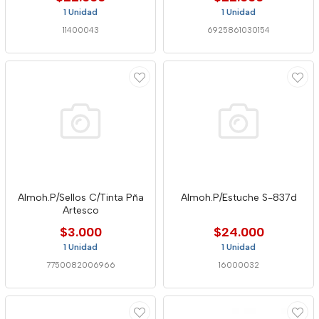
1 Unidad
1 Unidad
11400043
6925861030154
Almoh.P/Sellos C/Tinta Pña
Almoh.P/Estuche S-837d
Artesco
$3.000
$24.000
1 Unidad
1 Unidad
7750082006966
16000032