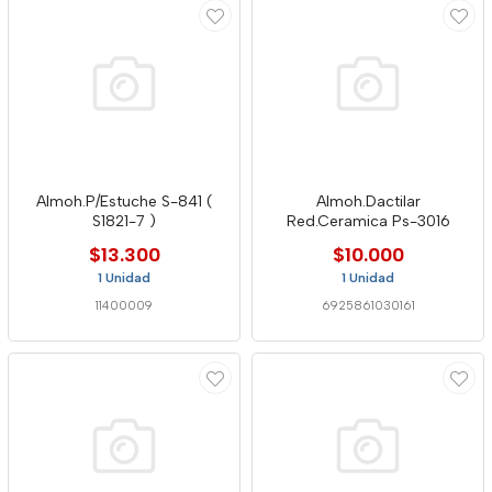
Almoh.P/Estuche S-841 (
Almoh.Dactilar
S1821-7 )
Red.Ceramica Ps-3016
$13.300
$10.000
1 Unidad
1 Unidad
11400009
6925861030161