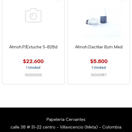
Almoh.P/Estuche S-828d
Almoh.Dactilar Bym Med
$22.600
$5.800
1 Unidad
1 Unidad
16000022
16000187
Papelería Cervantes
calle 38 # 31-22 centro - Villavicencio (Meta) - Colombia