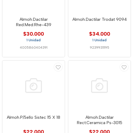
Almoh.Dactilar
Almoh.Dactilar Trodat 9094
Red.Med.Rhe-439
$30.000
$34.000
1 Unidad
1 Unidad
4005860404391
92399311195
Almoh.P/Sello Sistec 15 X 18
Almoh.Dactilar
Rect.Ceramica Ps-3015
$22.000
$22.000