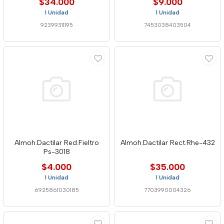
$34.000
$9.000
1 Unidad
1 Unidad
92399311195
7453038403504
Almoh.Dactilar Red.Fieltro
Almoh.Dactilar Rect.Rhe-432
Ps-3018
$4.000
$35.000
1 Unidad
1 Unidad
6925861030185
7703990004326