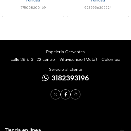
1 Unidad
1 Unidad
7750082001169
9239956365524
Papelería Cervantes
calle 38 # 31-22 centro - Villavicencio (Meta) - Colombia
Servicio al cliente
3182393196
Tienda en línea