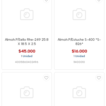
Almoh.P/Sello Rhe-249 25.8
Almoh.P/Estuche S-400 *S-
X 18.5 X 2.5
826*
$45.000
$16.000
1 Unidad
1 Unidad
4005860402496
11400010