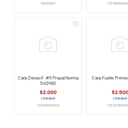
11000047
7707898694
Carp.Desacif. #11 Propal.Norma
Carp.Fuelle Prima
542980
$2.000
$2.50
1 Unidad
1 Unidad
7702111429802
7707275929