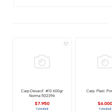
Carp.Desacif. #13 600gr
Carp. Plast. Pr
Norma 502396
$7.950
$6.00
1 Unidad
1 Unidad