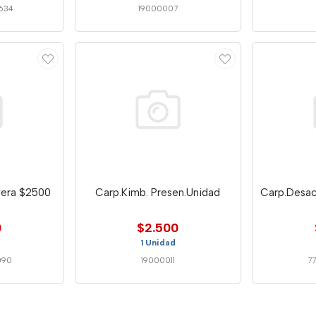
634
19000007
vera $2500
Carp.Kimb. Presen.Unidad
Carp.Desaci
0
$2.500
1 Unidad
090
19000011
7