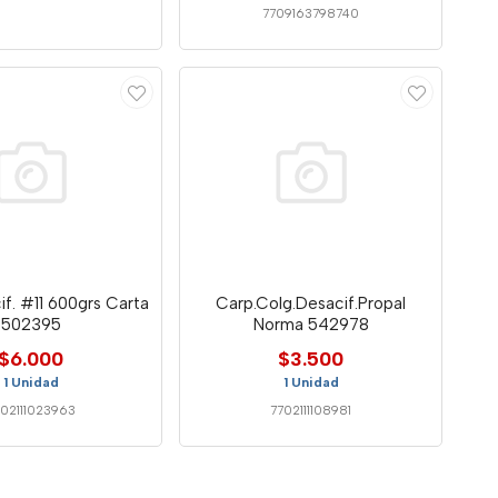
7709163798740
f. #11 600grs Carta
Carp.Colg.Desacif.Propal
502395
Norma 542978
$6.000
$3.500
1 Unidad
1 Unidad
702111023963
7702111108981