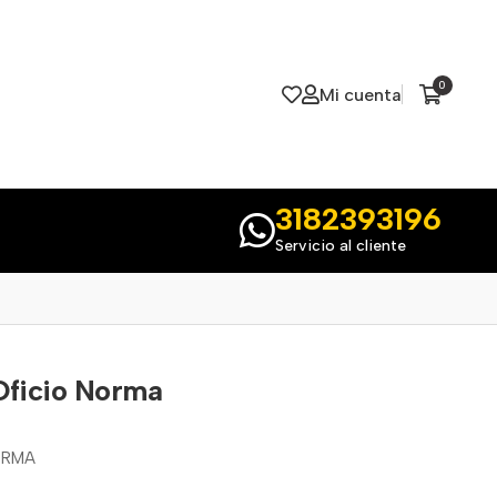
0
Mi cuenta
3182393196
Servicio al cliente
 Oficio Norma
NORMA