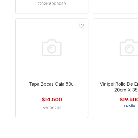
7702148000050
Tapa Bocas Caja 50u.
Vinipel Rollo De E
20cm X 3
$14.500
$19.50
1 Rollo
69000202