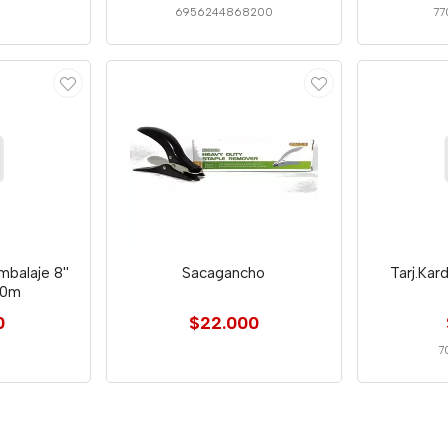
6956244868200
77
mbalaje 8''
Sacagancho
Tarj.Kar
50m
0
$22.000
7