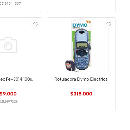
02124044337
dex Fe-3014 100u.
Rotuladora Dymo Electrica
$9.000
$318.000
02124973314