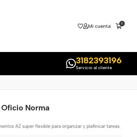
0
Mi cuenta
3182393196
Servicio al cliente
2 Oficio Norma
ntos AZ super flexible para organizar y plafinicar tareas.