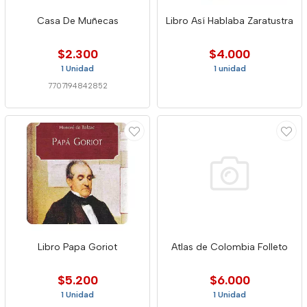
Casa De Muñecas
Libro Así Hablaba Zaratustra
$2.300
$4.000
1 Unidad
1 unidad
7707194842852
Libro Papa Goriot
Atlas de Colombia Folleto
$5.200
$6.000
1 Unidad
1 Unidad