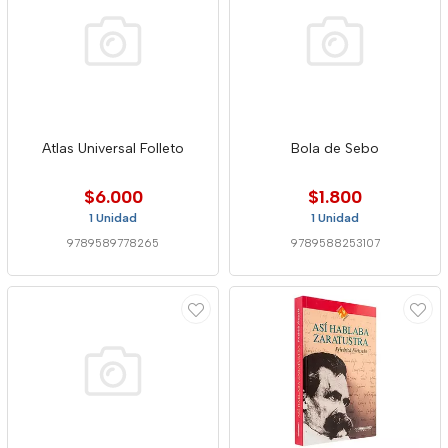
Atlas Universal Folleto
Bola de Sebo
$6.000
$1.800
1 Unidad
1 Unidad
9789589778265
9789588253107