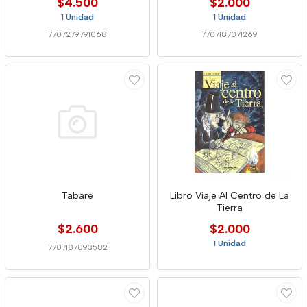
$4.500
$2.000
1 Unidad
1 Unidad
7707279791068
7707187071269
Tabare
Libro Viaje Al Centro de La
Tierra
$2.600
$2.000
1 Unidad
7707187093582