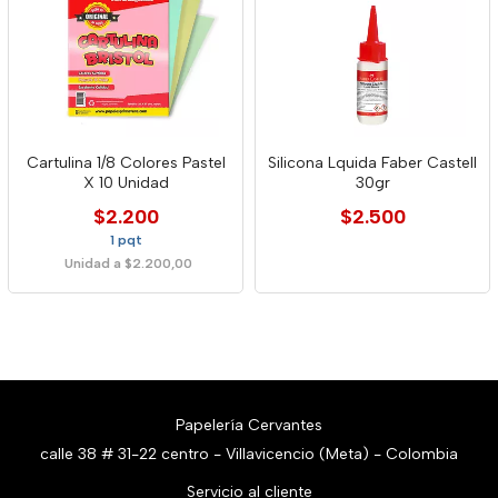
Cartulina 1/8 Colores Pastel
Silicona Lquida Faber Castell
X 10 Unidad
30gr
$2.200
$2.500
1 pqt
Unidad a $2.200,00
Papelería Cervantes
calle 38 # 31-22 centro - Villavicencio (Meta) - Colombia
Servicio al cliente