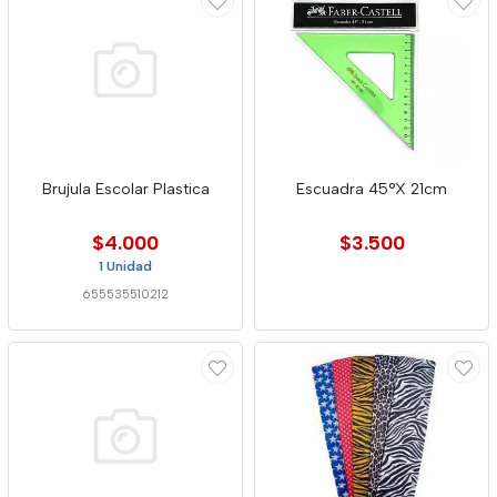
Brujula Escolar Plastica
Escuadra 45°X 21cm
$4.000
$3.500
1 Unidad
655535510212