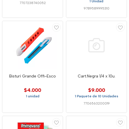
1 Unidad
7707238740052
9789589995310
Bisturí Grande Offi-Esco
Cart.Negra 1/4 x 10u.
$4.000
$9.000
1 unidad
1 Paquete de 10 Unidades
7706563200019