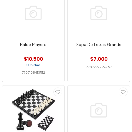
Balde Playero
Sopa De Letras Grande
$10.500
$7.000
1 Unidad
9787279729467
7707108413512