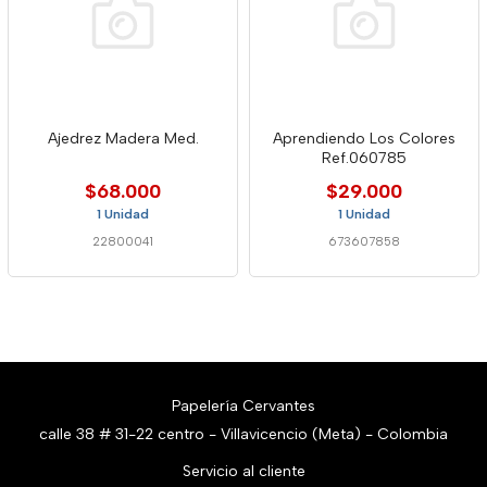
Ajedrez Madera Med.
Aprendiendo Los Colores
Ref.060785
$68.000
$29.000
1 Unidad
1 Unidad
22800041
673607858
Papelería Cervantes
calle 38 # 31-22 centro - Villavicencio (Meta) - Colombia
Servicio al cliente