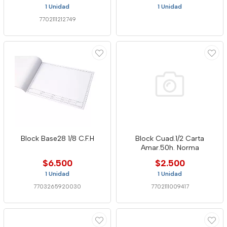
1 Unidad
1 Unidad
7702111212749
Block Base28 1/8 C.F.H
Block Cuad.1/2 Carta
Amar.50h. Norma
$6.500
$2.500
1 Unidad
1 Unidad
7703265920030
7702111009417