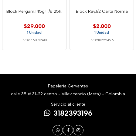
Block Pergam.145gr 1/8 25h.
Block Ray.1/2 Carta Norma
$29.000
$2.000
1 Unidad
1 Unidad
7706563712413
7702111222496
Papelería Cervantes
calle 38 # 31-22 centro - Villavicencio (Meta) - Colombia
Servicio al cliente
3182393196