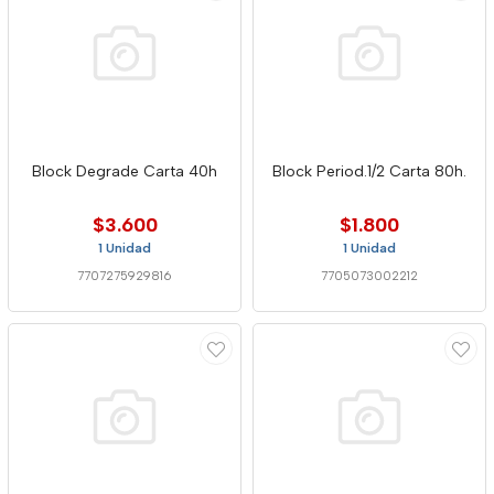
Block Degrade Carta 40h
Block Period.1/2 Carta 80h.
$3.600
$1.800
1 Unidad
1 Unidad
7707275929816
7705073002212