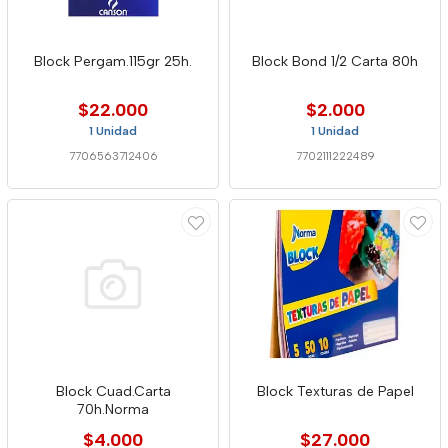
Block Pergam.115gr 25h.
Block Bond 1/2 Carta 80h
$22.000
$2.000
1 Unidad
1 Unidad
7706563712406
7702111222489
Block Cuad.Carta
Block Texturas de Papel
70h.Norma
$4.000
$27.000