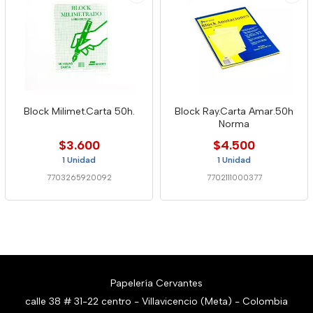
Block Milimet.Carta 50h.
Block Ray.Carta Amar.50h
Norma
$3.600
$4.500
1 Unidad
1 Unidad
7703265920092
7702111000377
Papelería Cervantes
calle 38 # 31-22 centro - Villavicencio (Meta) - Colombia