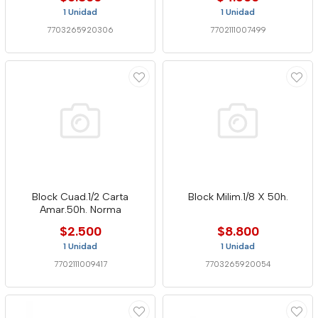
1 Unidad
1 Unidad
7703265920306
7702111007499
Block Cuad.1/2 Carta
Block Milim.1/8 X 50h.
Amar.50h. Norma
$2.500
$8.800
1 Unidad
1 Unidad
7702111009417
7703265920054