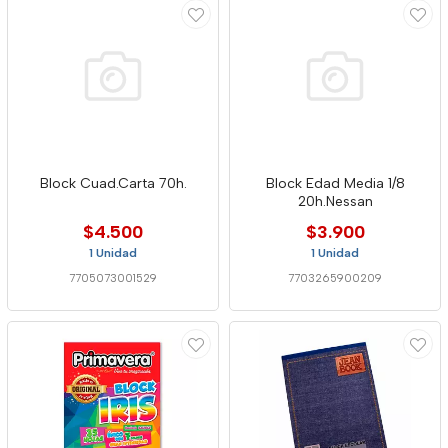
Block Cuad.Carta 70h.
Block Edad Media 1/8
20h.Nessan
$4.500
$3.900
1 Unidad
1 Unidad
7705073001529
7703265900209