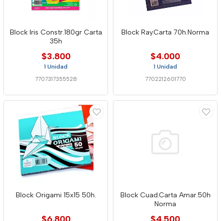
Block Iris Constr.180gr Carta
Block Ray.Carta 70h.Norma
35h
$3.800
$4.000
1 Unidad
1 Unidad
7707317355528
7702212601770
Block Origami 15x15 50h.
Block Cuad.Carta Amar.50h
Norma
$6.800
$4.500