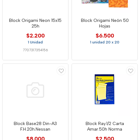
Block Origami Neon 15x15
Block Origami Neón 50
25h
Hojas
$2.200
$6.500
1 Unidad
1 unidad 20 x 20
7707317354156
Block Base28 Din-A3
Block Ray.1/2 Carta
F.H.20h.Nessan
Amar.50h Norma
$8.000
$2.500