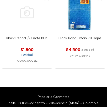
Block Period.1/2 Carta 80h.
Block Bond Oficio 70 Hojas
$1.800
$4.500
x Unidad
1 Unidad
7702212601862
7705073002212
Papelería Cervantes
calle 38 # 31-22 centro - Villavicencio (Meta) - Colombia