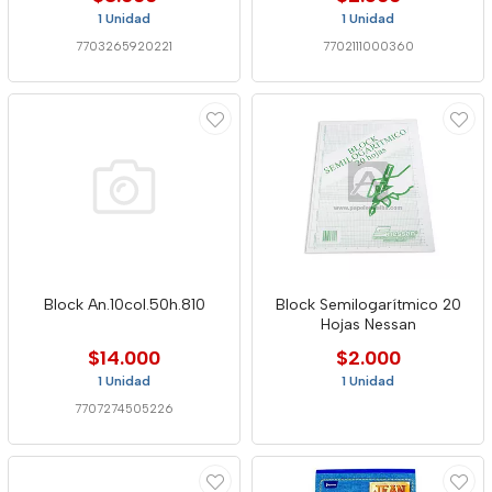
1 Unidad
1 Unidad
7703265920221
7702111000360
Block An.10col.50h.810
Block Semilogarítmico 20
Hojas Nessan
$14.000
$2.000
1 Unidad
1 Unidad
7707274505226