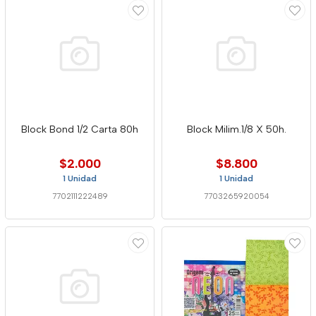
Block Bond 1/2 Carta 80h
Block Milim.1/8 X 50h.
$2.000
$8.800
1 Unidad
1 Unidad
7702111222489
7703265920054