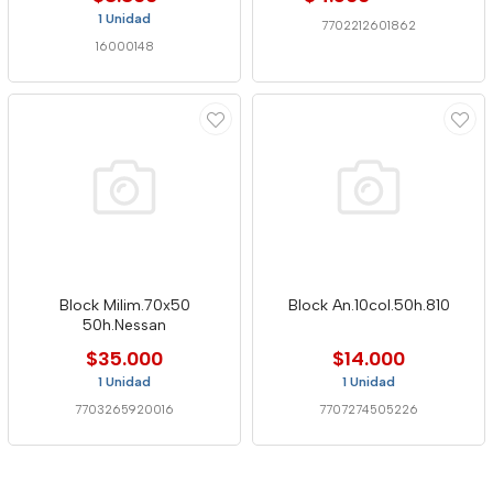
1 Unidad
7702212601862
16000148
Block Milim.70x50
Block An.10col.50h.810
50h.Nessan
$35.000
$14.000
1 Unidad
1 Unidad
7703265920016
7707274505226