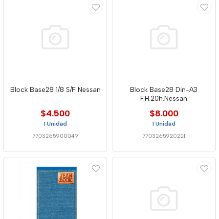
Block Base28 1/8 S/F Nessan
Block Base28 Din-A3
F.H.20h.Nessan
$4.500
$8.000
1 Unidad
1 Unidad
7703265900049
7703265920221