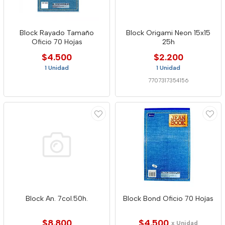
Block Rayado Tamaño
Block Origami Neon 15x15
Oficio 70 Hojas
25h
$4.500
$2.200
1 Unidad
1 Unidad
7707317354156
Block An. 7col.50h.
Block Bond Oficio 70 Hojas
$8.800
$4.500
x Unidad