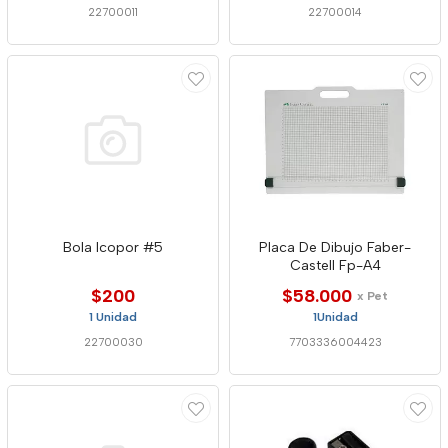
22700011
22700014
Bola Icopor #5
Placa De Dibujo Faber-
Castell Fp-A4
$200
$58.000
x Pet
1 Unidad
1Unidad
22700030
7703336004423