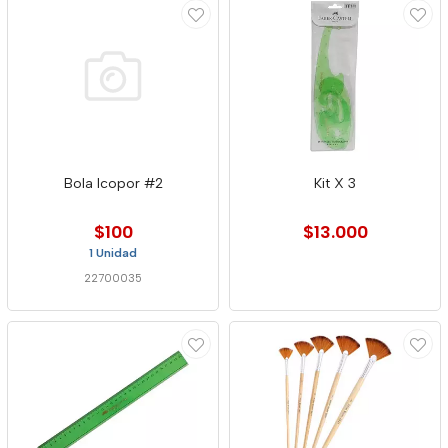
Bola Icopor #2
Kit X 3
$100
$13.000
1 Unidad
22700035