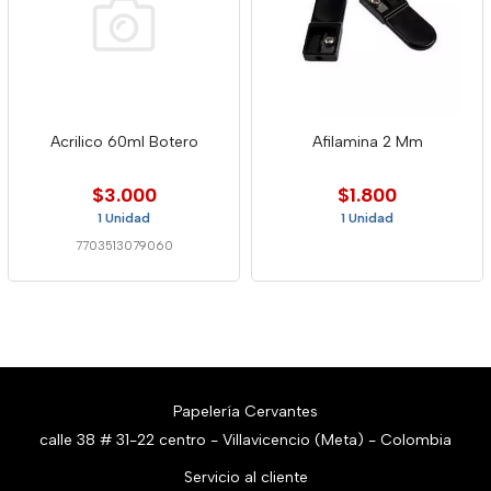
Acrilico 60ml Botero
Afilamina 2 Mm
$3.000
$1.800
1 Unidad
1 Unidad
7703513079060
Papelería Cervantes
calle 38 # 31-22 centro - Villavicencio (Meta) - Colombia
Servicio al cliente