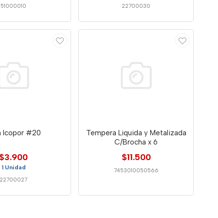
51000010
22700030
a Icopor #20
Tempera Liquida y Metalizada
C/Brocha x 6
$3.900
$11.500
1 Unidad
7453010050566
22700027