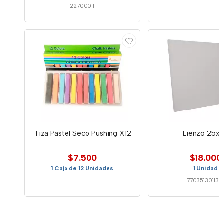
22700011
Tiza Pastel Seco Pushing X12
Lienzo 25
$7.500
$18.00
1 Caja de 12 Unidades
1 Unidad
77035130113