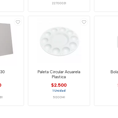
22700031
x30
Paleta Circular Acuarela
Bol
Plastica
0
$2.500
1 Unidad
81
51300141