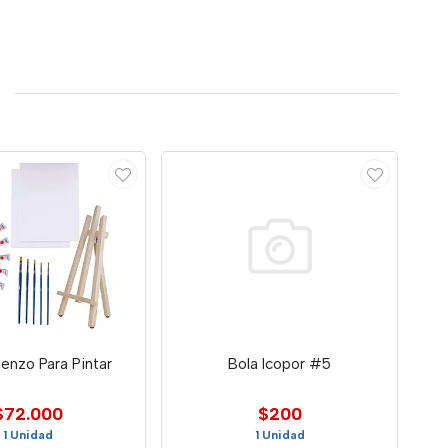
ienzo Para Pintar
Bola Icopor #5
$72.000
$200
1 Unidad
1 Unidad