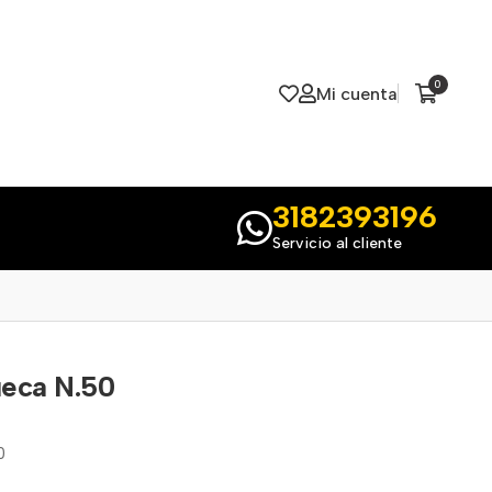
0
Mi cuenta
3182393196
Servicio al cliente
ueca N.50
0