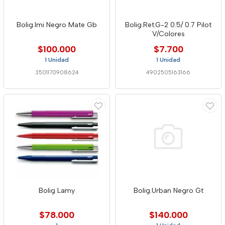
Bolig.Imi Negro Mate Gb
Bolig.Ret.G-2 0.5/ 0.7 Pilot
V/Colores
$100.000
$7.700
1 Unidad
1 Unidad
3501170908624
4902505163166
Bolig Lamy
Bolig.Urban Negro Gt
$78.000
$140.000