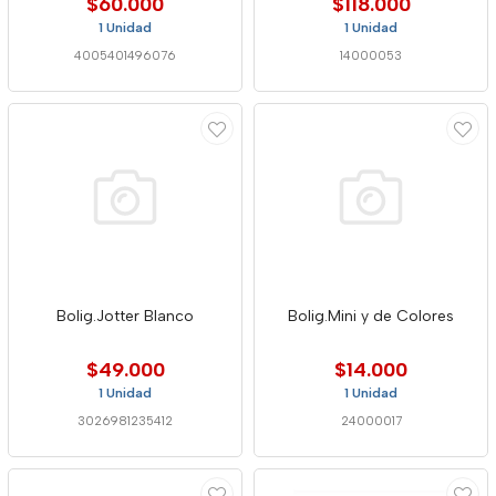
$60.000
$118.000
1 Unidad
1 Unidad
4005401496076
14000053
Bolig.Jotter Blanco
Bolig.Mini y de Colores
$49.000
$14.000
1 Unidad
1 Unidad
3026981235412
24000017