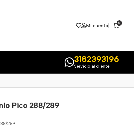
0
Mi cuenta
3182393196
Servicio al cliente
nio Pico 288/289
288/289