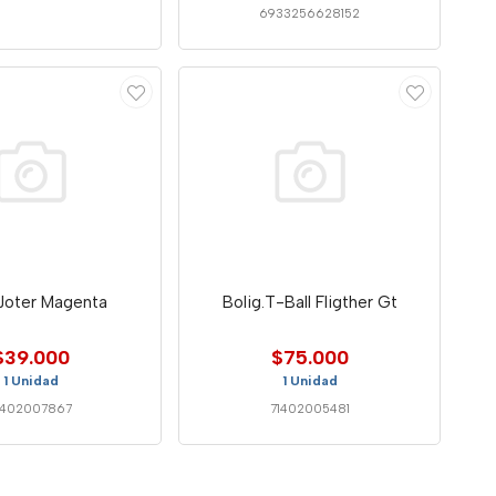
6933256628152
.Joter Magenta
Bolig.T-Ball Fligther Gt
$39.000
$75.000
1 Unidad
1 Unidad
1402007867
71402005481