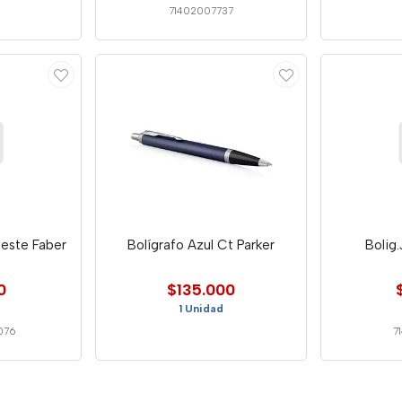
5
71402007737
leste Faber
Bolígrafo Azul Ct Parker
Bolig
0
$135.000
1 Unidad
076
7