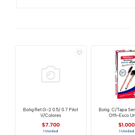
Bolig.Ret.G-2 0.5/ 0.7 Pilot
Bolig. C/Tapa Se
V/Colores
Offi-Esco U
$7.700
$1.000
1 Unidad
1 Unidad