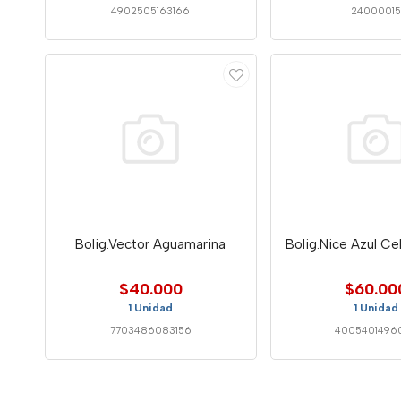
4902505163166
2400001
Bolig.Vector Aguamarina
Bolig.Nice Azul Ce
$40.000
$60.00
1 Unidad
1 Unidad
7703486083156
4005401496