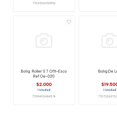
7703336054916
Bolig. Roller 0.7 Offi-Esco
Bolig.De L
Ref.Oe-020
$2.000
$19.50
1 Unidad
1 Unidad
7709492484574
7707324370