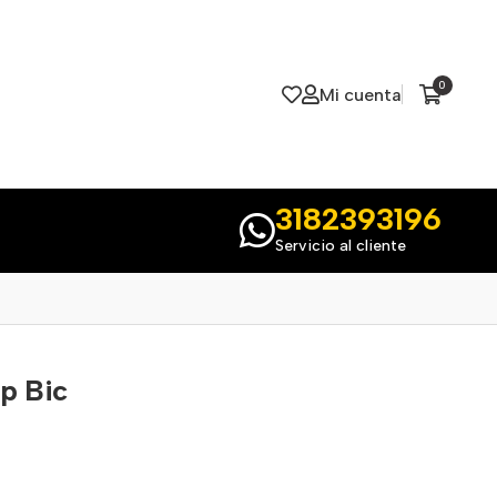
0
Mi cuenta
3182393196
Servicio al cliente
ip Bic