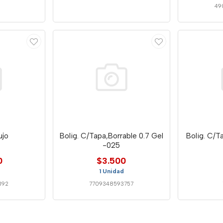
49
ujo
Bolig. C/Tapa,Borrable 0.7 Gel
Bolig. C/T
-025
0
$3.500
1 Unidad
392
7709348593757