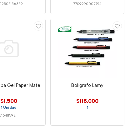
02505156359
7709990007794
apa Gel Paper Mate
Boligrafo Lamy
$1.500
$118.000
1 Unidad
1
71641159211