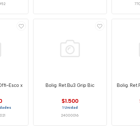
952
77
Offi-Esco x
Bolig. Ret.Bu3 Grip Bic
Bolig. Ret
0
$1.500
idades
1 Unidad
021
24000016