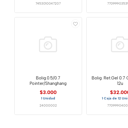
7453010047207
7709990353
Bolig.0.5/0.7
Bolig. Ret.Gel 0.7 
Pointer/Shanghang
12u
$3.000
$32.00
1 Unidad
1 Caja de 12 Un
24000002
7709990400