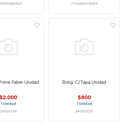
09492484567
7703486031454
.Prime Faber Unidad
Bolig. C/Tapa Unidad
$2.000
$800
1 Unidad
1 Unidad
24000014
24000035