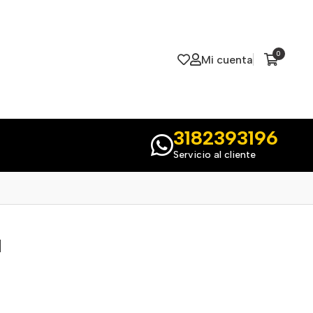
0
Mi cuenta
3182393196
Servicio al cliente
d