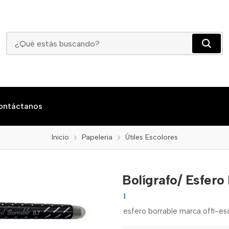
Bolígrafo/ Esfero Negro
ontáctanos
Inicio
Papeleria
Útiles Escolores
Bolígrafo/ Esfero
1
esfero borrable marca offi-e