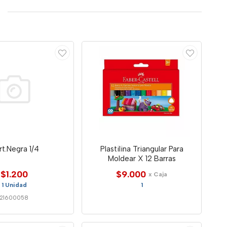
t.Negra 1/4
Plastilina Triangular Para
Moldear X 12 Barras
$1.200
$9.000
x Caja
1 Unidad
1
21600058