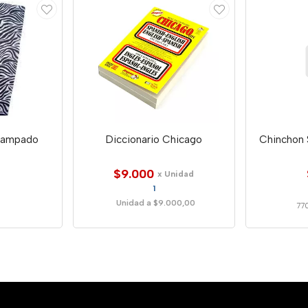
stampado
Diccionario Chicago
Chinchon S
$9.000
x Unidad
1
Unidad a $9.000,00
77