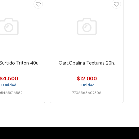
urtido Triton 40u.
Cart.Opalina Texturas 20h.
$4.500
$12.000
1 Unidad
1 Unidad
05465016582
7706563607306