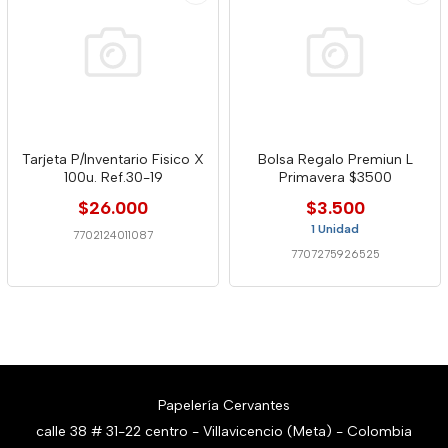
Tarjeta P/Inventario Fisico X
Bolsa Regalo Premiun L
100u. Ref.30-19
Primavera $3500
$26.000
$3.500
1 Unidad
7702124011087
7707275926525
Papelería Cervantes
calle 38 # 31-22 centro - Villavicencio (Meta) - Colombia