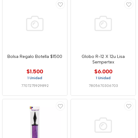
Bolsa Regalo Botella $1500
Globo R-12 X 12u Lisa
Sempertex
$1.500
$6.000
1 Unidad
1 Unidad
7707275929892
7805670306703