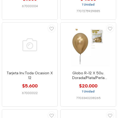
1 Unidad
67000004
7707275929885
Tarjeta Inv.Toda Ocasion X
Globo R-12 X 50u.
12
Dorada/Plata/Perla
Sempertex
$5.600
$20.000
1 Unidad
67000022
7703340238265