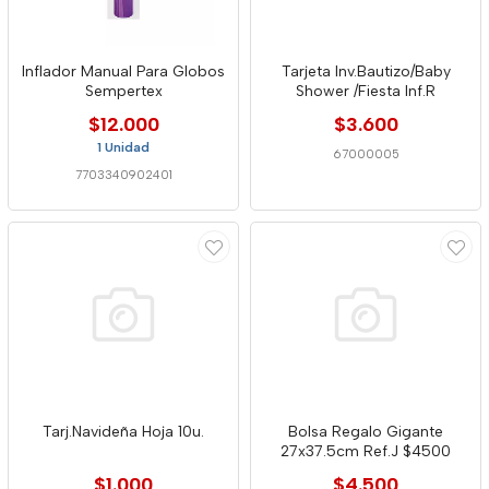
Inflador Manual Para Globos
Tarjeta Inv.Bautizo/Baby
Sempertex
Shower /Fiesta Inf.R
$12.000
$3.600
1 Unidad
67000005
7703340902401
Tarj.Navideña Hoja 10u.
Bolsa Regalo Gigante
27x37.5cm Ref.J $4500
$1.000
$4.500