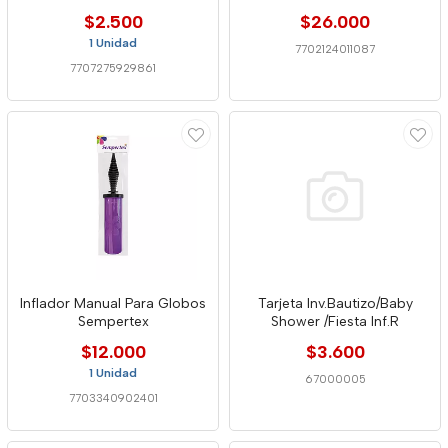
$2.500
$26.000
1 Unidad
7702124011087
7707275929861
Inflador Manual Para Globos
Tarjeta Inv.Bautizo/Baby
Sempertex
Shower /Fiesta Inf.R
$12.000
$3.600
1 Unidad
67000005
7703340902401