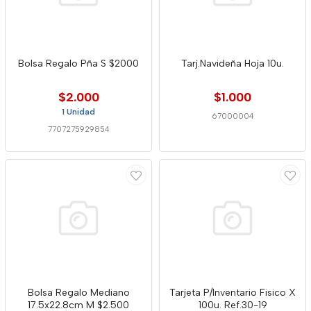
Bolsa Regalo Pña S $2000
Tarj.Navideña Hoja 10u.
$2.000
$1.000
1 Unidad
67000004
7707275929854
Bolsa Regalo Mediano
Tarjeta P/Inventario Fisico X
17.5x22.8cm M $2.500
100u. Ref.30-19