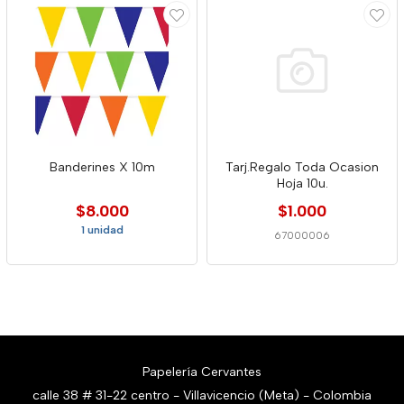
Banderines X 10m
Tarj.Regalo Toda Ocasion
Hoja 10u.
$8.000
$1.000
1 unidad
67000006
Papelería Cervantes
calle 38 # 31-22 centro - Villavicencio (Meta) - Colombia