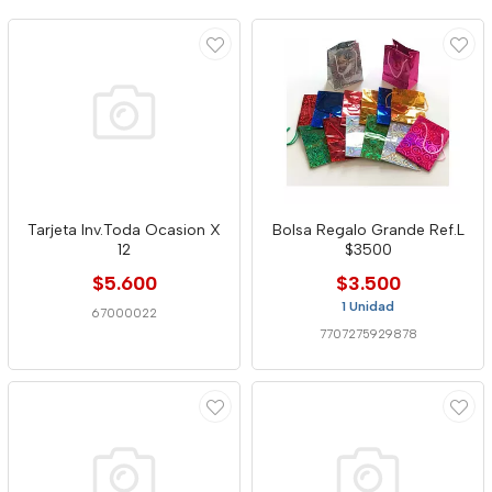
Tarjeta Inv.Toda Ocasion X
Bolsa Regalo Grande Ref.L
12
$3500
$5.600
$3.500
1 Unidad
67000022
7707275929878