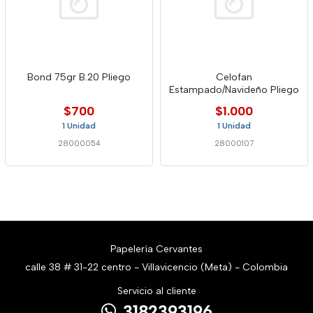
Bond 75gr B.20 Pliego
Celofan
Estampado/Navideño Pliego
$700
$1.000
1 Unidad
1 Unidad
28000054
28000107
Papelería Cervantes
calle 38 # 31-22 centro - Villavicencio (Meta) - Colombia
Servicio al cliente
3182393196