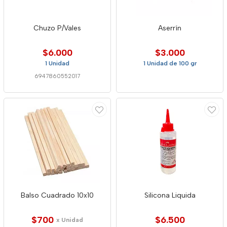
Chuzo P/Vales
Aserrín
$6.000
$3.000
1 Unidad
1 Unidad de 100 gr
6947860552017
Balso Cuadrado 10x10
Silicona Liquida
$700
$6.500
x Unidad