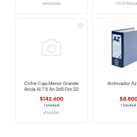
69000284
7707275922
Cofre Caja Menor Grande
Archivador Az
Ancla Al.7.5 An.365.Fon.32
$142.600
$8.80
1 Unidad
1 Unidad
41300010