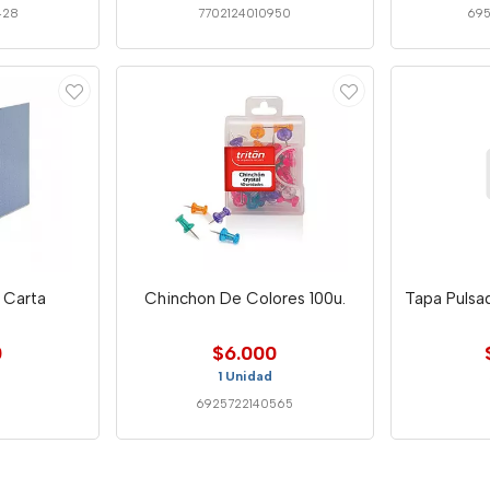
428
7702124010950
69
 Carta
Chinchon De Colores 100u.
Tapa Pulsa
0
$6.000
1 Unidad
6925722140565