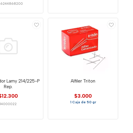
56244868200
dor Lamy 214/225-P
Alfiler Triton
Rep.
$12.300
$3.000
1 Caja de 50 gr
14000022