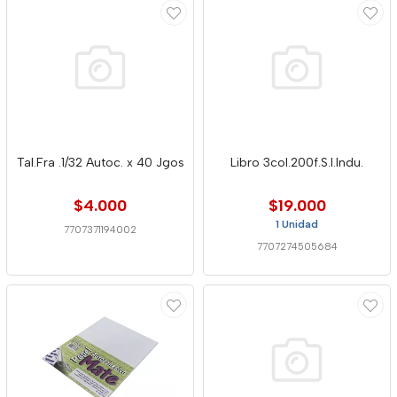
Tal.Fra .1/32 Autoc. x 40 Jgos
Libro 3col.200f.S.I.Indu.
$4.000
$19.000
1 Unidad
7707371194002
7707274505684