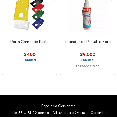
Porta Carnet de Pasta
Limpiador de Pantallas Kores
$400
$9.000
1 Unidad
1 Unidad
9023800325105
Papelería Cervantes
calle 38 # 31-22 centro - Villavicencio (Meta) - Colombia