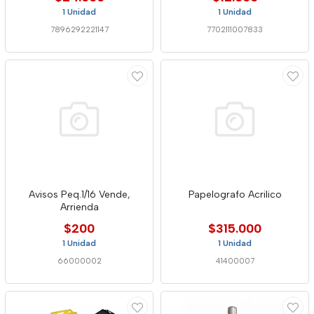
1 Unidad
1 Unidad
7896292221147
7702111007833
Avisos Peq.1/16 Vende,
Papelografo Acrilico
Arrienda
$200
$315.000
1 Unidad
1 Unidad
66000002
41400007