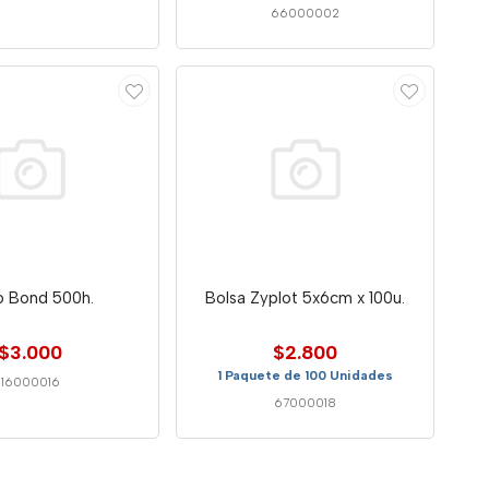
66000002
o Bond 500h.
Bolsa Zyplot 5x6cm x 100u.
$3.000
$2.800
1 Paquete de 100 Unidades
16000016
67000018