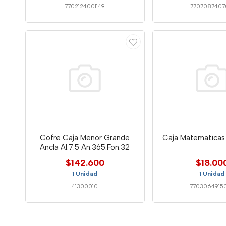
7702124001149
7707087407
Cofre Caja Menor Grande
Caja Matematicas 
Ancla Al.7.5 An.365.Fon.32
$142.600
$18.00
1 Unidad
1 Unidad
41300010
7703064915