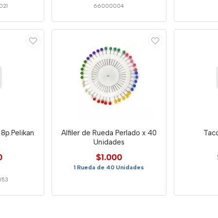
021
66000004
8p.Pelikan
Alfiler de Rueda Perlado x 40
Tac
Unidades
0
$1.000
1 Rueda de 40 Unidades
053