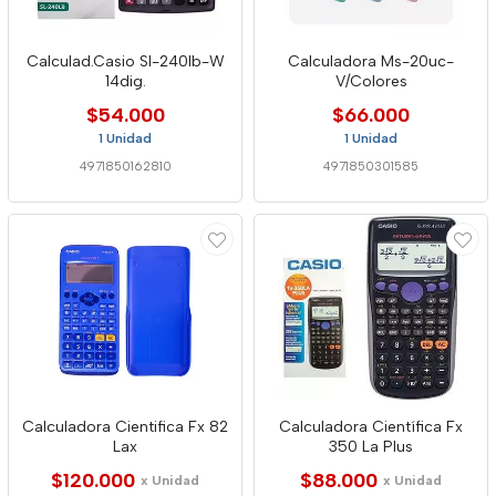
Calculad.Casio Sl-240lb-W
Calculadora Ms-20uc-
14dig.
V/Colores
$54.000
$66.000
1 Unidad
1 Unidad
4971850162810
4971850301585
Calculadora Cientifica Fx 82
Calculadora Científica Fx
Lax
350 La Plus
$120.000
$88.000
x Unidad
x Unidad