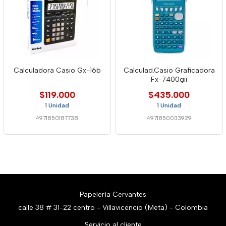
Calculadora Casio Gx-16b
Calculad.Casio Graficadora
Fx-7400gii
$119.000
$435.000
1 Unidad
1 Unidad
4971850187738
4971850033929
Papelería Cervantes
calle 38 # 31-22 centro - Villavicencio (Meta) - Colombia
Servicio al cliente