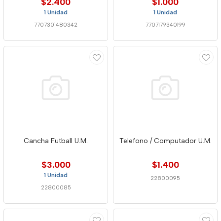
$2.400
$1.000
1 Unidad
1 Unidad
7707301480342
7707179340199
Cancha Futball U.M.
Telefono / Computador U.M.
$3.000
$1.400
1 Unidad
22800095
22800085