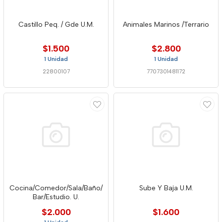
Castillo Peq. / Gde U.M.
Animales Marinos /Terrario
$1.500
$2.800
1 Unidad
1 Unidad
22800107
7707301481172
Cocina/Comedor/Sala/Baño/
Sube Y Baja U.M.
Bar/Estudio. U.
$2.000
$1.600