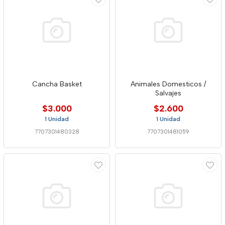
Cancha Basket
Animales Domesticos /
Salvajes
$3.000
$2.600
1 Unidad
1 Unidad
7707301480328
7707301481059