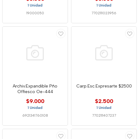
1 Unidad
1 Unidad
19000050
7702111023956
Archiv.Expandible Pño
Carp.Esc.Expresarte $2500
Offiesco Oe-444
$9.000
$2.500
1 Unidad
1 Unidad
6921341760108
7702111407237