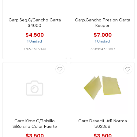
Carp.Seg.C/Gancho Carta
Carp.Gancho Presion Carta
$4000
Keeper
$4.500
$7.000
1 Unidad
1 Unidad
7709351119401
7702124533817
Carp.Kimb.C/Bolsillo
Carp.Desacif. #11 Norma
S/Bolsillo Color Fuerte
502368
$3.500
$3.500