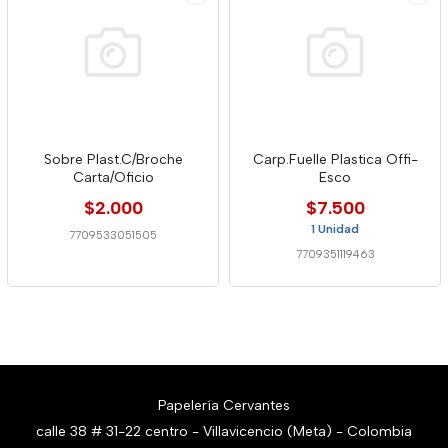
Sobre Plast.C/Broche
Carp.Fuelle Plastica Offi-
Carta/Oficio
Esco
$2.000
$7.500
1 Unidad
7709533051505
7709351119463
Papelería Cervantes
calle 38 # 31-22 centro - Villavicencio (Meta) - Colombia