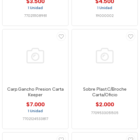
$3.500
$4.500
1 Unidad
1 Unidad
7702111108981
19000002
Carp.Gancho Presion Carta
Sobre Plast.C/Broche
Keeper
Carta/Oficio
$7.000
$2.000
1 Unidad
7709533051505
7702124533817