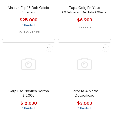
Maletin Exp.13 Bols.Oficio
Tapa Colg.En Yute
Offi-Esco
C/Refuerzo De Tela C/Visor
$25.000
$6.900
1 Unidad
19000010
7707369081468
Carp.Esc.Plastica Norma
Carpeta 4 Aletas
$12000
Desacificad
$12.000
$3.800
1 Unidad
1 Unidad