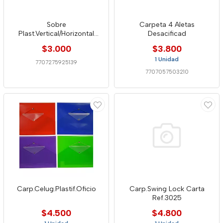
Sobre
Carpeta 4 Aletas
Plast.Vertical/Horizontal
Desacificad
Offiesco
$3.000
$3.800
1 Unidad
7707275925139
7707057503210
Carp.Celug.Plastif.Oficio
Carp.Swing Lock Carta
Ref.3025
$4.500
$4.800