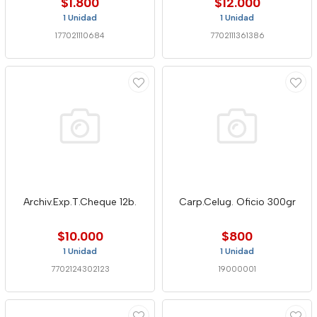
$1.800
$12.000
1 Unidad
1 Unidad
177021110684
7702111361386
Archiv.Exp.T.Cheque 12b.
Carp.Celug. Oficio 300gr
$10.000
$800
1 Unidad
1 Unidad
7702124302123
19000001