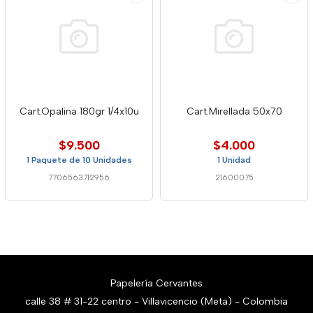
Cart.Opalina 180gr 1/4x10u
Cart.Mirellada 50x70
$9.500
$4.000
1 Paquete de 10 Unidades
1 Unidad
7706563712956
21600075
Papelería Cervantes
calle 38 # 31-22 centro - Villavicencio (Meta) - Colombia