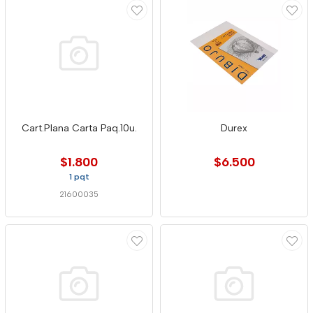
Cart.Plana Carta Paq.10u.
Durex
$1.800
$6.500
1 pqt
21600035