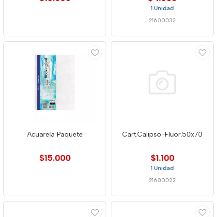
1 Unidad
21600032
Acuarela Paquete
Cart.Calipso-Fluor.50x70
$15.000
$1.100
1 Unidad
21600022