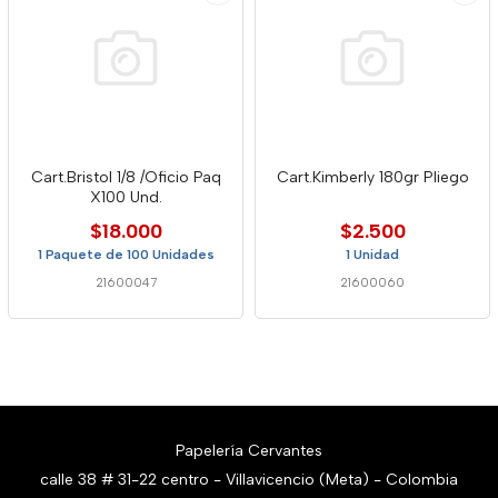
Cart.Bristol 1/8 /Oficio Paq
Cart.Kimberly 180gr Pliego
X100 Und.
$18.000
$2.500
1 Paquete de 100 Unidades
1 Unidad
21600047
21600060
Papelería Cervantes
calle 38 # 31-22 centro - Villavicencio (Meta) - Colombia