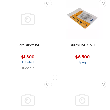
Cart.Durex 1/4
Durex1 1/4 X 5 H
$1.500
$6.500
1 Unidad
1 paq
21600016