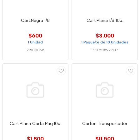
Cart.Negra 1/8
Cart.Plana 1/8 10u.
$600
$3.000
1 Unidad
1 Paquete de 10 Unidades
21600056
7707275929137
Cart.Plana Carta Paq.10u.
Carton Transportador
$1.800
$11.500