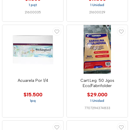
1 pqt
1 Unidad
21600035
21600029
Acuarela Por 1/4
Cart.Leg. 50 Jgos
Eco/Fabrifolder
$15.500
$29.000
1pq
1 Unidad
7707294374833