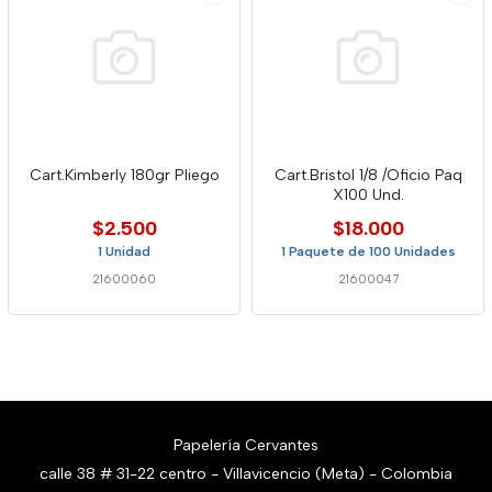
Cart.Kimberly 180gr Pliego
Cart.Bristol 1/8 /Oficio Paq
X100 Und.
$2.500
$18.000
1 Unidad
1 Paquete de 100 Unidades
21600060
21600047
Papelería Cervantes
calle 38 # 31-22 centro - Villavicencio (Meta) - Colombia