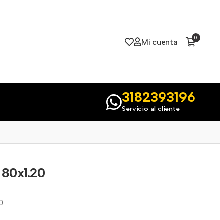
0
Mi cuenta
3182393196
Servicio al cliente
 80x1.20
0