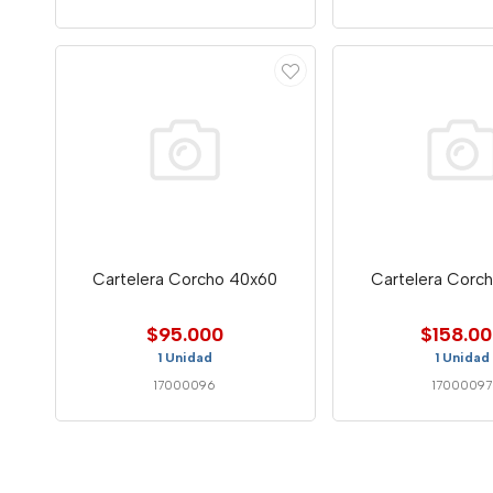
Cartelera Corcho 40x60
Cartelera Corc
$95.000
$158.0
1 Unidad
1 Unidad
17000096
17000097