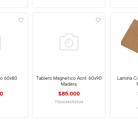
ho 60x80
Tablero Magnetico Acril. 60x90
Lamina C
Madera
00
$85.000
7704634052024