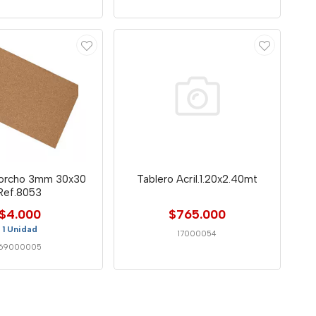
orcho 3mm 30x30
Tablero Acril.1.20x2.40mt
Ref.8053
$4.000
$765.000
1 Unidad
17000054
69000005