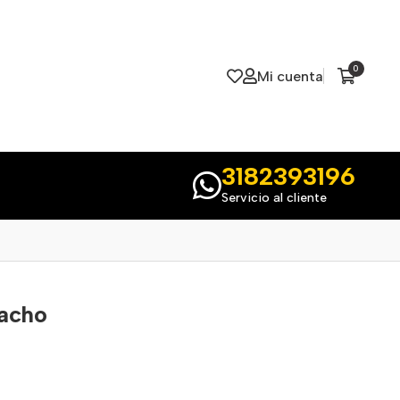
0
Mi cuenta
3182393196
Servicio al cliente
Nacho