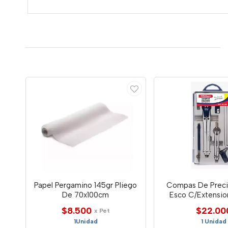
Papel Pergamino 145gr Pliego
Compas De Precis
De 70x100cm
Esco C/Extensi
$8.500
$22.00
x Pet
1Unidad
1 Unidad