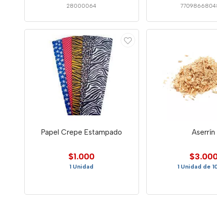
28000064
7709866804
Papel Crepe Estampado
Aserrín
$1.000
$3.00
1 Unidad
1 Unidad de 1