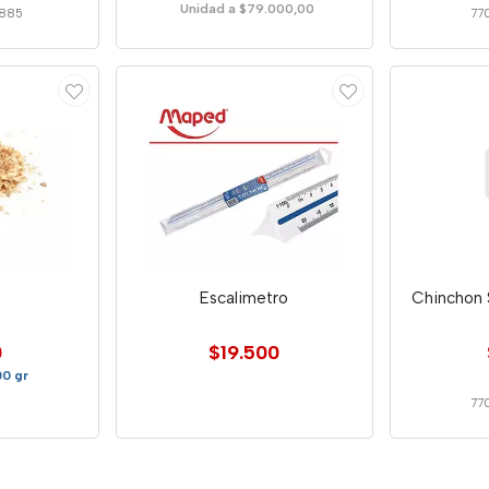
Unidad a $79.000,00
885
77
Escalimetro
Chinchon S
0
$19.500
00 gr
77