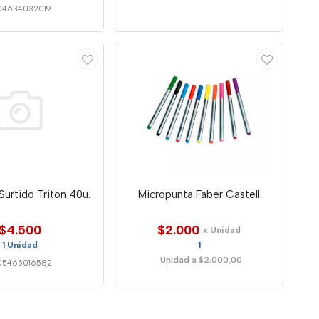
04634032019
urtido Triton 40u.
Micropunta Faber Castell
$4.500
$2.000
x Unidad
1 Unidad
1
Unidad a $2.000,00
05465016582