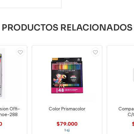
PRODUCTOS RELACIONADOS
ion Offi-
Color Prismacolor
Compas
onoe-288
C/
0
$79.000
1 cj