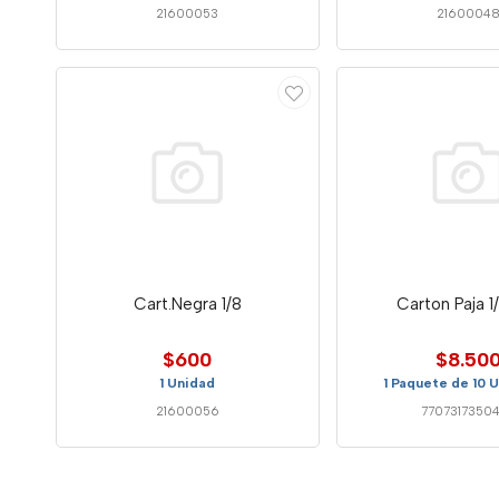
21600053
2160004
Cart.Negra 1/8
Carton Paja 1/
$600
$8.50
1 Unidad
1 Paquete de 10 
21600056
7707317350