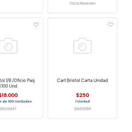
7707275929250
tol 1/8 /Oficio Paq
Cart.Bristol Carta Unidad
X100 Und.
$18.000
$250
e de 100 Unidades
1 Unidad
21600047
21600059