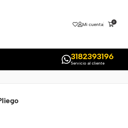
0
Mi cuenta
3182393196
Servicio al cliente
Pliego