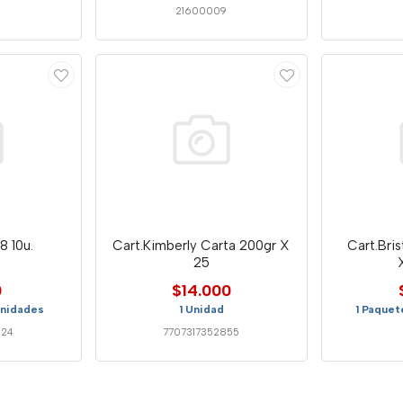
8
21600009
8 10u.
Cart.Kimberly Carta 200gr X
Cart.Bris
25
0
$14.000
Unidades
1 Unidad
1 Paquet
424
7707317352855