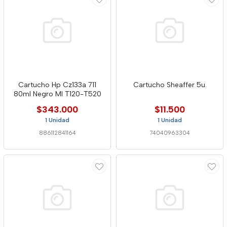
Cartucho Hp Cz133a 711
Cartucho Sheaffer 5u.
80ml Negro Ml T120-T520
$343.000
$11.500
1 Unidad
1 Unidad
886112841164
74040963304