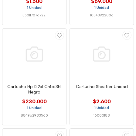
$1.500
$69.000
1 Unidad
1 Unidad
3501170767221
10343922006
Cartucho Hp 122xl Ch563hl
Cartucho Sheaffer Unidad
Negro
$230.000
$2.600
1 Unidad
1 Unidad
884962983560
16000188