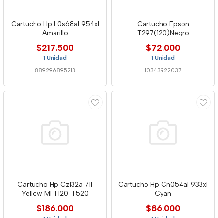
Cartucho Hp L0s68al 954xl
Cartucho Epson
Amarillo
T297(120)Negro
$217.500
$72.000
1 Unidad
1 Unidad
889296895213
10343922037
Cartucho Hp Cz132a 711
Cartucho Hp Cn054al 933xl
Yellow Ml T120-T520
Cyan
$186.000
$86.000