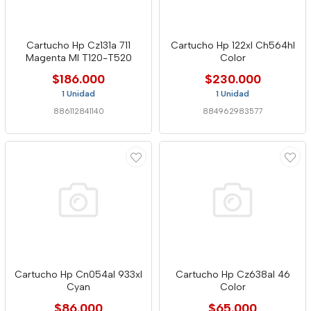
Cartucho Hp Cz131a 711
Cartucho Hp 122xl Ch564hl
Magenta Ml T120-T520
Color
$186.000
$230.000
1 Unidad
1 Unidad
886112841140
884962983577
Cartucho Hp Cn054al 933xl
Cartucho Hp Cz638al 46
Cyan
Color
$86.000
$65.000