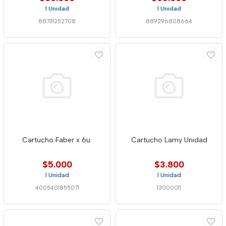
1 Unidad
1 Unidad
887111252708
889296808664
Cartucho Faber x 6u.
Cartucho Lamy Unidad
$5.000
$3.800
1 Unidad
1 Unidad
4005401855071
13000011