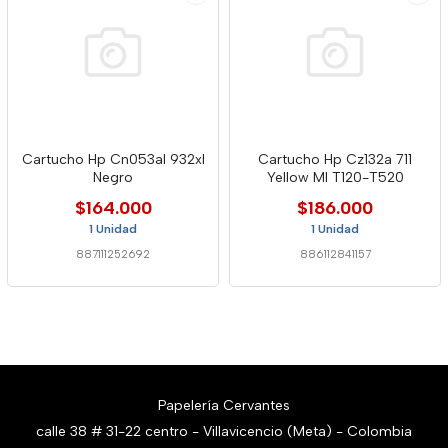
Cartucho Hp Cn053al 932xl
Cartucho Hp Cz132a 711
Negro
Yellow Ml T120-T520
$164.000
$186.000
1 Unidad
1 Unidad
887111252692
886112841157
Papelería Cervantes
calle 38 # 31-22 centro - Villavicencio (Meta) - Colombia