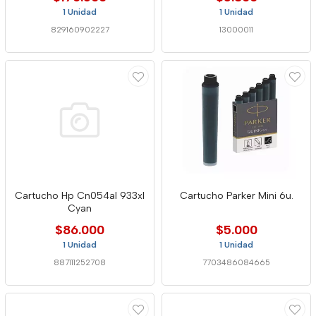
1 Unidad
1 Unidad
829160902227
13000011
Cartucho Hp Cn054al 933xl
Cartucho Parker Mini 6u.
Cyan
$86.000
$5.000
1 Unidad
1 Unidad
887111252708
7703486084665