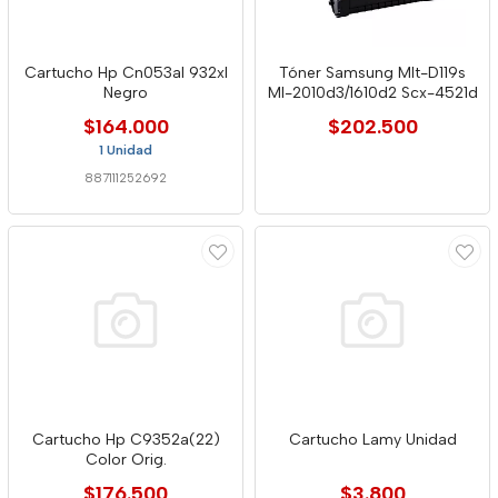
Cartucho Hp Cn053al 932xl
Tóner Samsung Mlt-D119s
Negro
Ml-2010d3/1610d2 Scx-4521d
$164.000
$202.500
1 Unidad
887111252692
Cartucho Hp C9352a(22)
Cartucho Lamy Unidad
Color Orig.
$176.500
$3.800