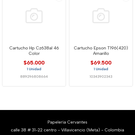
Cartucho Hp Cz638al 46
Cartucho Epson T196(420)
Color
Amarillo
$65.000
$69.500
1 Unidad
1 Unidad
889296808664
10343902343
Papelería Cervantes
calle 38 # 31-22 centro - Villavicencio (Meta) - Colombia