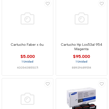
Cartucho Faber x 6u.
Cartucho Hp Los53al 954
Magenta
$5.000
$95.000
1 Unidad
1 Unidad
4005401855071
889296895114