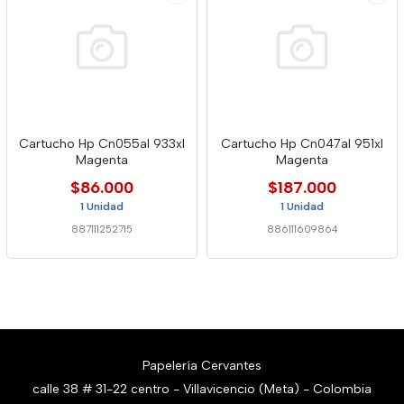
Cartucho Hp Cn055al 933xl
Cartucho Hp Cn047al 951xl
Magenta
Magenta
$86.000
$187.000
1 Unidad
1 Unidad
887111252715
886111609864
Papelería Cervantes
calle 38 # 31-22 centro - Villavicencio (Meta) - Colombia