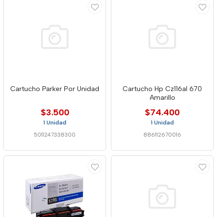
Cartucho Parker Por Unidad
Cartucho Hp Cz116al 670
Amarillo
$3.500
$74.400
1 Unidad
1 Unidad
5011247338300
886112670016