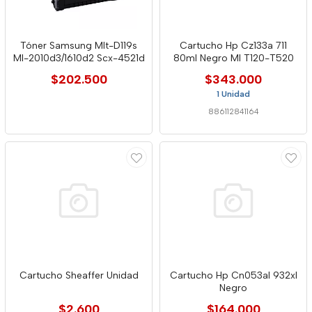
Tóner Samsung Mlt-D119s
Cartucho Hp Cz133a 711
Ml-2010d3/1610d2 Scx-4521d
80ml Negro Ml T120-T520
$202.500
$343.000
1 Unidad
886112841164
Cartucho Sheaffer Unidad
Cartucho Hp Cn053al 932xl
Negro
$2.600
$164.000