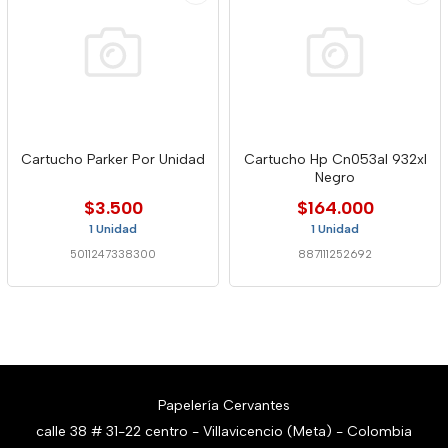
Cartucho Parker Por Unidad
Cartucho Hp Cn053al 932xl
Negro
$3.500
$164.000
1 Unidad
1 Unidad
5011247338300
887111252692
Papelería Cervantes
calle 38 # 31-22 centro - Villavicencio (Meta) - Colombia