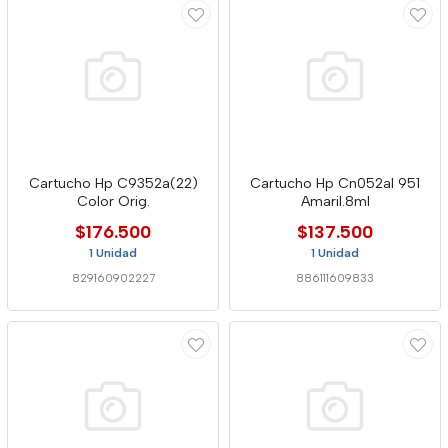
Cartucho Hp C9352a(22)
Cartucho Hp Cn052al 951
Color Orig.
Amaril.8ml
$176.500
$137.500
1 Unidad
1 Unidad
829160902227
886111609833