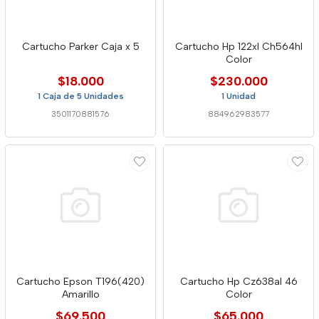
Cartucho Parker Caja x 5
Cartucho Hp 122xl Ch564hl
Color
$18.000
$230.000
1 Caja de 5 Unidades
1 Unidad
3501170881576
884962983577
Cartucho Epson T196(420)
Cartucho Hp Cz638al 46
Amarillo
Color
$69.500
$65.000