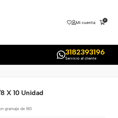
0
Mi cuenta
3182393196
Servicio al cliente
/8 X 10 Unidad
con gramaje de 180